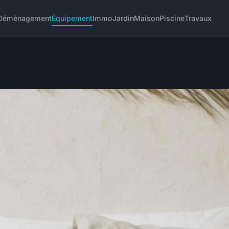
Déménagement
Équipement
Immo
Jardin
Maison
Piscine
Travaux