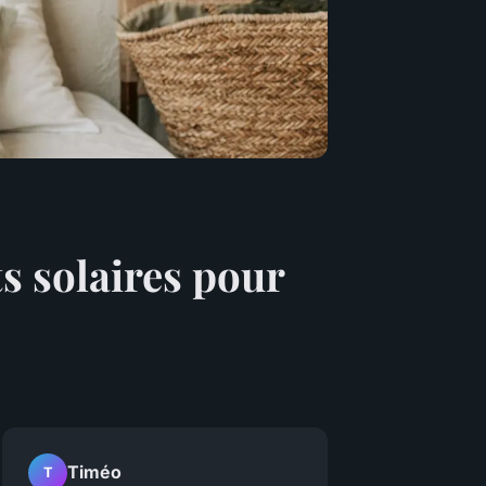
ts solaires pour
Timéo
T